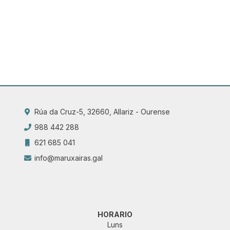
Rúa da Cruz-5, 32660, Allariz - Ourense
988 442 288
621 685 041
info@maruxairas.gal
HORARIO
Luns