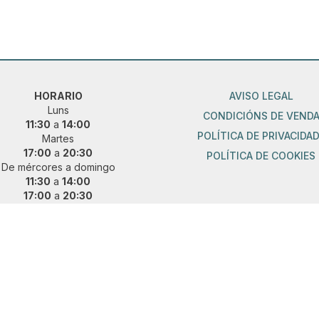
HORARIO
AVISO LEGAL
Luns
CONDICIÓNS DE VEND
11:30
a
14:00
POLÍTICA DE PRIVACIDA
Martes
17:00
a
20:30
POLÍTICA DE COOKIES
De mércores a domingo
11:30
a
14:00
17:00
a
20:30
ueres vir fóra de horario?
 e concerta unha cita previa:
36 889 015
|
621 685 041