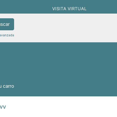
VISITA VIRTUAL
scar
avanzada
 carro
AVV