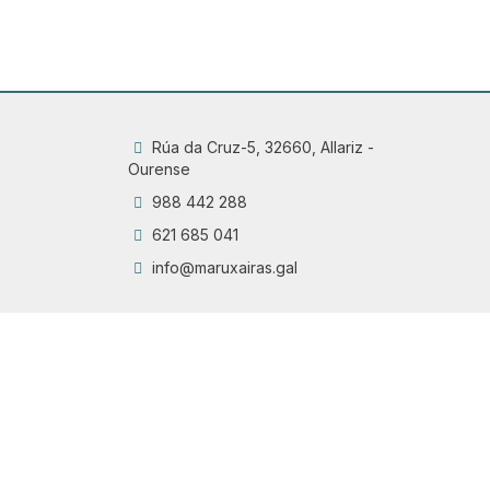
Rúa da Cruz-5, 32660, Allariz -
Ourense
988 442 288
621 685 041
info@maruxairas.gal
Q
Chama
6