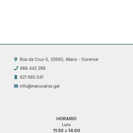
Rúa da Cruz-5, 32660, Allariz - Ourense
988 442 288
621 685 041
info@maruxairas.gal
HORARIO
Luns
11:30
a
14:00