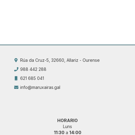
Rúa da Cruz-5, 32660, Allariz - Ourense
988 442 288
621 685 041
info@maruxairas.gal
HORARIO
Luns
11:30
a
14:00