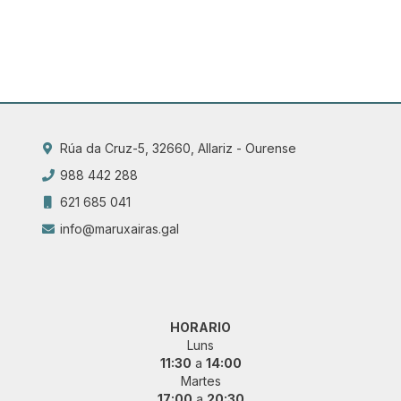
Rúa da Cruz-5, 32660, Allariz - Ourense
988 442 288
621 685 041
info@maruxairas.gal
HORARIO
Luns
11:30
a
14:00
Martes
17:00
a
20:30