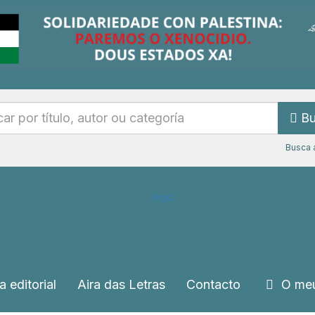
Bu
Busca 
a editorial
Aira das Letras
Contacto
O meu