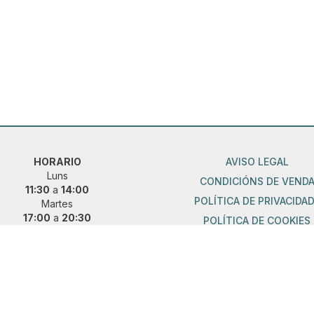
HORARIO
AVISO LEGAL
Luns
CONDICIÓNS DE VEND
11:30
a
14:00
POLÍTICA DE PRIVACIDA
Martes
17:00
a
20:30
POLÍTICA DE COOKIES
De mércores a domingo
11:30
a
14:00
17:00
a
20:30
ueres vir fóra de horario?
 e concerta unha cita previa:
36 889 015
|
621 685 041