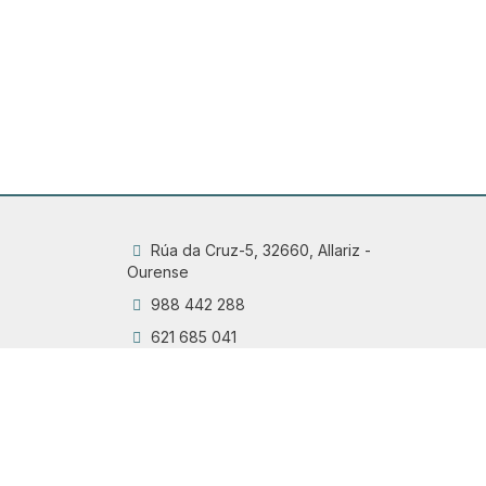
Rúa da Cruz-5, 32660, Allariz -
Ourense
988 442 288
621 685 041
info@maruxairas.gal
Q
Chama
6