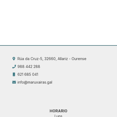
Rúa da Cruz-5, 32660, Allariz - Ourense
988 442 288
621 685 041
info@maruxairas.gal
HORARIO
Luns