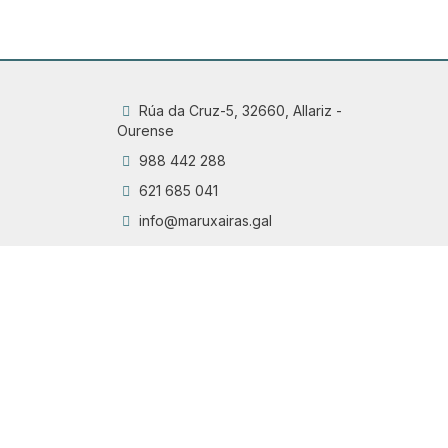
Rúa da Cruz-5, 32660, Allariz -
Ourense
988 442 288
621 685 041
info@maruxairas.gal
Q
Chama
6
Proyecto financiado por la Dirección