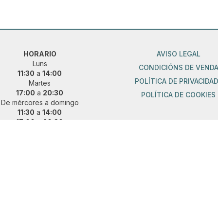
HORARIO
AVISO LEGAL
Luns
CONDICIÓNS DE VEND
11:30
a
14:00
POLÍTICA DE PRIVACIDA
Martes
17:00
a
20:30
POLÍTICA DE COOKIES
De mércores a domingo
11:30
a
14:00
17:00
a
20:30
ueres vir fóra de horario?
 e concerta unha cita previa:
36 889 015
|
621 685 041