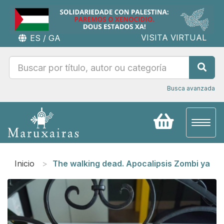
VISITA VIRTUAL
ES
/
GA
Busca avanzada
Toggl
naviga
Inicio
The walking dead. Apocalipsis Zombi ya