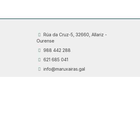
Rúa da Cruz-5, 32660, Allariz -
Ourense
988 442 288
621 685 041
info@maruxairas.gal
Q
Chama
6
Proyecto financiado por la Dirección