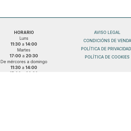
HORARIO
AVISO LEGAL
Luns
CONDICIÓNS DE VEND
11:30
a
14:00
POLÍTICA DE PRIVACIDA
Martes
17:00
a
20:30
POLÍTICA DE COOKIES
De mércores a domingo
11:30
a
14:00
17:00
a
20:30
ueres vir fóra de horario?
 e concerta unha cita previa:
36 889 015
|
621 685 041