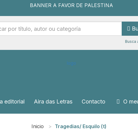
Bu
Busca 
a editorial
Aira das Letras
Contacto
O meu
Inicio
Tragedias/ Esquilo (t)