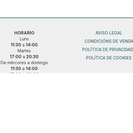
HORARIO
AVISO LEGAL
Luns
CONDICIÓNS DE VEND
11:30
a
14:00
POLÍTICA DE PRIVACIDA
Martes
17:00
a
20:30
POLÍTICA DE COOKIES
De mércores a domingo
11:30
a
14:00
17:00
a
20:30
ueres vir fóra de horario?
 e concerta unha cita previa:
36 889 015
|
621 685 041