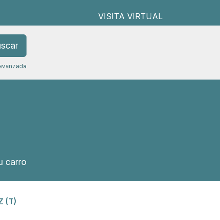
VISITA VIRTUAL
scar
avanzada
 carro
 (T)