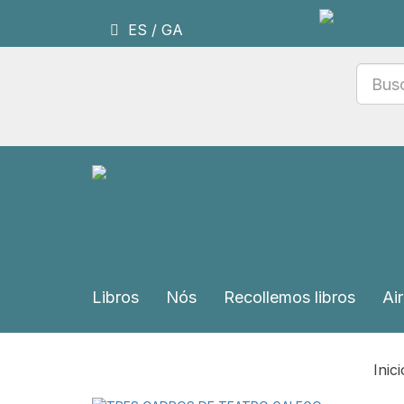
ES
/
GA
Libros
Nós
Recollemos libros
Air
Inici