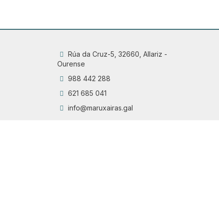
Rúa da Cruz-5, 32660, Allariz -
Ourense
988 442 288
621 685 041
info@maruxairas.gal
Q
Chama
6
Proyecto financiado por la Dirección