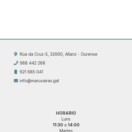
Rúa da Cruz-5, 32660, Allariz - Ourense
988 442 288
621 685 041
info@maruxairas.gal
HORARIO
Luns
11:30
a
14:00
Martes