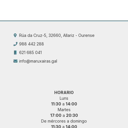
Rúa da Cruz-5, 32660, Allariz - Ourense
988 442 288
621 685 041
info@maruxairas.gal
HORARIO
Luns
11:30
a
14:00
Martes
17:00
a
20:30
De mércores a domingo
11:30
a
14:00