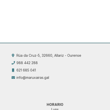
Rúa da Cruz-5, 32660, Allariz - Ourense
988 442 288
621 685 041
info@maruxairas.gal
HORARIO
Luns